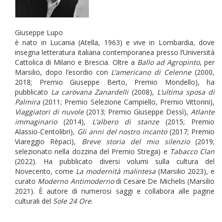
Giuseppe Lupo
è nato in Lucania (Atella, 1963) e vive in Lombardia, dove
insegna letteratura italiana contemporanea presso l’Università
Cattolica di Milano e Brescia. Oltre a
Ballo ad Agropinto
, per
Marsilio, dopo l’esordio con
L’americano di Celenne
(2000,
2018; Premio Giuseppe Berto, Premio Mondello), ha
pubblicato
La carovana Zanardelli
(2008),
L’ultima sposa di
Palmira
(2011; Premio Selezione Campiello, Premio Vittorini),
Viaggiatori di nuvole
(2013; Premio Giuseppe Dessì),
Atlante
immaginario
(2014),
L’albero di stanze
(2015; Premio
Alassio-Centolibri),
Gli anni del nostro incanto
(2017; Premio
Viareggio Rèpaci),
Breve storia del mio silenzio
(2019;
selezionato nella dozzina del Premio Strega) e
Tabacco Clan
(2022). Ha pubblicato diversi volumi sulla cultura del
Novecento, come
La modernità malintesa
(Marsilio 2023), e
curato
Moderno Antimoderno
di Cesare De Michelis (Marsilio
2021). È autore di numerosi saggi e collabora alle pagine
culturali del
Sole 24 Ore
.