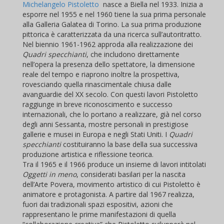
Michelangelo Pistoletto
nasce a Biella nel 1933. Inizia a
esporre nel 1955 e nel 1960 tiene la sua prima personale
alla Galleria Galatea di Torino. La sua prima produzione
pittorica è caratterizzata da una ricerca sull’autoritratto.
Nel biennio 1961-1962 approda alla realizzazione dei
Quadri specchianti
, che includono direttamente
nell’opera la presenza dello spettatore, la dimensione
reale del tempo e riaprono inoltre la prospettiva,
rovesciando quella rinascimentale chiusa dalle
avanguardie del XX secolo. Con questi lavori Pistoletto
raggiunge in breve riconoscimento e successo
internazionali, che lo portano a realizzare, già nel corso
degli anni Sessanta, mostre personali in prestigiose
gallerie e musei in Europa e negli Stati Uniti. I
Quadri
specchianti
costituiranno la base della sua successiva
produzione artistica e riflessione teorica.
Tra il 1965 e il 1966 produce un insieme di lavori intitolati
Oggetti in meno
, considerati basilari per la nascita
dell’Arte Povera, movimento artistico di cui Pistoletto è
animatore e protagonista. A partire dal 1967 realizza,
fuori dai tradizionali spazi espositivi, azioni che
rappresentano le prime manifestazioni di quella