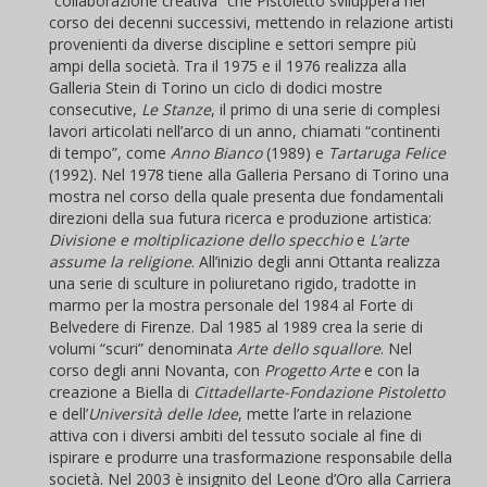
“collaborazione creativa” che Pistoletto svilupperà nel
corso dei decenni successivi, mettendo in relazione artisti
provenienti da diverse discipline e settori sempre più
ampi della società. Tra il 1975 e il 1976 realizza alla
Galleria Stein di Torino un ciclo di dodici mostre
consecutive,
Le Stanze
, il primo di una serie di complesi
lavori articolati nell’arco di un anno, chiamati “continenti
di tempo”, come
Anno Bianco
(1989) e
Tartaruga Felice
(1992). Nel 1978 tiene alla Galleria Persano di Torino una
mostra nel corso della quale presenta due fondamentali
direzioni della sua futura ricerca e produzione artistica:
Divisione e moltiplicazione dello specchio
e
L’arte
assume la religione
. All’inizio degli anni Ottanta realizza
una serie di sculture in poliuretano rigido, tradotte in
marmo per la mostra personale del 1984 al Forte di
Belvedere di Firenze. Dal 1985 al 1989 crea la serie di
volumi “scuri” denominata
Arte dello squallore
. Nel
corso degli anni Novanta, con
Progetto Arte
e con la
creazione a Biella di
Cittadellarte-Fondazione Pistoletto
e dell’
Università delle Idee
, mette l’arte in relazione
attiva con i diversi ambiti del tessuto sociale al fine di
ispirare e produrre una trasformazione responsabile della
società. Nel 2003 è insignito del Leone d’Oro alla Carriera